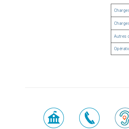
Charges
Charges
Autres 
Opératio