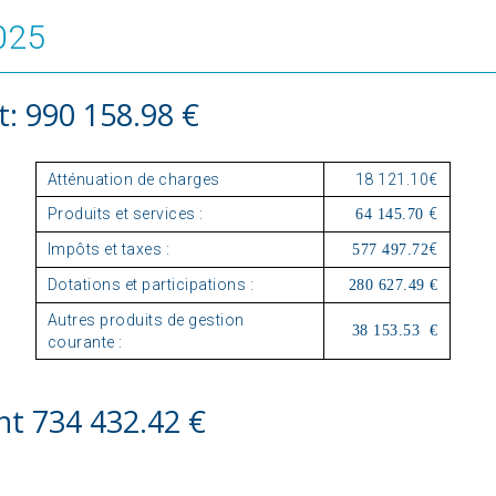
025
: 990 158.98 €
Atténuation de charges
18 121.10€
Produits et services :
€
64 145.70
Impôts et taxes :
€
577 497.72
Dotations et participations :
280 627.49 €
Autres produits de gestion
38 153.53 €
courante :
t 734 432.42 €