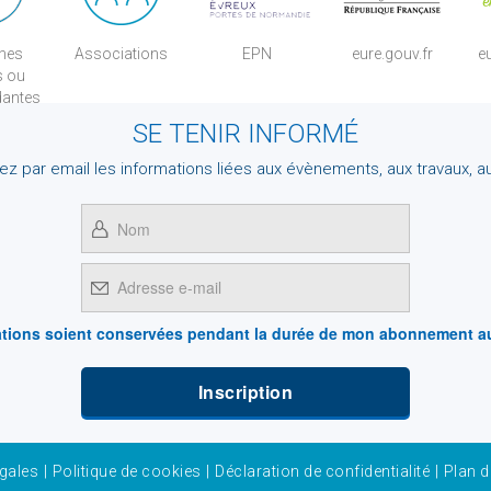
nes
Associations
EPN
eure.gouv.fr
eu
s ou
dantes
SE TENIR INFORMÉ
z par email les informations liées aux évènements, aux travaux, au
tions soient conservées pendant la durée de mon abonnement aux 
gales
|
Politique de cookies
|
Déclaration de confidentialité
|
Plan d