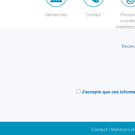
Démarches
Contact
Person
sourde
malenten
Receve
J'accepte que ces informa
Contact
|
Mentions lé