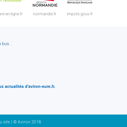
re-en-ligne.fr
normandie.fr
impots.gouv.fr
 bus...
actualités d'aviron-eure.fr.
u site
|
© Aviron 2018