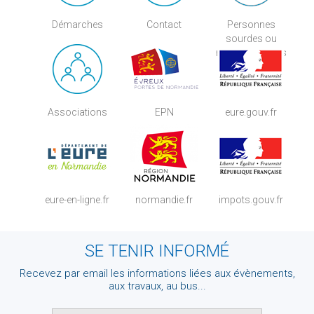
Démarches
Contact
Personnes
sourdes ou
malentendantes
Associations
EPN
eure.gouv.fr
eure-en-ligne.fr
normandie.fr
impots.gouv.fr
SE TENIR INFORMÉ
Recevez par email les informations liées aux évènements,
aux travaux, au bus...