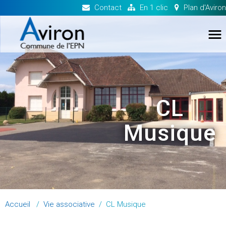
Contact
En 1 clic
Plan d'Aviron
TO
NA
CL
Musique
Accueil
/
Vie associative
/
CL Musique