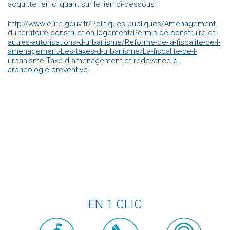
acquitter en cliquant sur le lien ci-dessous :
http://www.eure.gouv.fr/Politiques-publiques/Amenagement-
du-territoire-construction-logement/Permis-de-construire-et-
autres-autorisations-d-urbanisme/Reforme-de-la-fiscalite-de-l-
amenagement-Les-taxes-d-urbanisme/La-fiscalite-de-l-
urbanisme-Taxe-d-amenagement-et-redevance-d-
archeologie-preventive
EN 1 CLIC