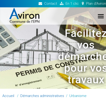
Contact
En 1 clic
Plan d'Aviron
TO
NA
Facilite
vos
démarch
pour vo
travaux
Accueil
/
Démarches administratives
/
Urbanisme