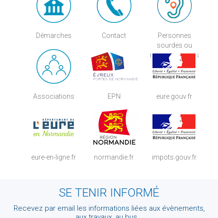
Démarches
Contact
Personnes
sourdes ou
malentendantes
Associations
EPN
eure.gouv.fr
eure-en-ligne.fr
normandie.fr
impots.gouv.fr
SE TENIR INFORMÉ
Recevez par email les informations liées aux évènements,
aux travaux, au bus...