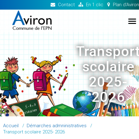
Contact
En 1 clic
Plan d'Aviron
TO
NA
Transpor
scolaire
2025-
2026
Accueil
/
Démarches admninistratives
/
Transport scolaire 2025- 2026