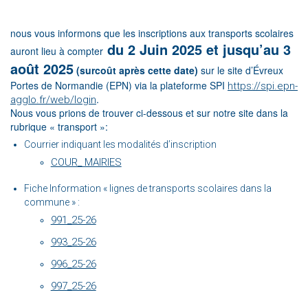
nous vous informons que les inscriptions aux transports scolaires
du 2 Juin 2025 et jusqu’au 3
auront lieu à compter
août 2025
(surcoût après cette date)
sur le site d’Évreux
Portes de Normandie (EPN) via la plateforme SPI
https://spi.epn-
.
agglo.fr/web/login
Nous vous prions de trouver ci-dessous et sur notre site dans la
rubrique « transport »:
Courrier indiquant les modalités d’inscription
COUR_ MAIRIES
Fiche Information « lignes de transports scolaires dans la
commune » :
991_25-26
993_25-26
996_25-26
997_25-26