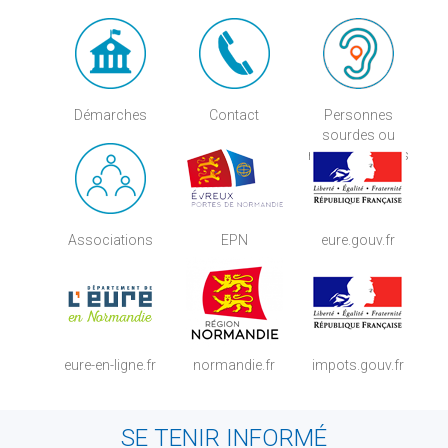
Démarches
Contact
Personnes
sourdes ou
malentendantes
Associations
EPN
eure.gouv.fr
eure-en-ligne.fr
normandie.fr
impots.gouv.fr
SE TENIR INFORMÉ