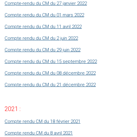
Compte-rendu du CM du 27 janvier 2022
Compte rendu du CM du 01 mars 2022
Compte rendu du CM du 11 avril 2022
Compte rendu du CM du 2 juin 2022
Compte rendu du CM du 29 juin 2022
Compte rendu du CM du 15 septembre 2022
Compte rendu du CM du 08 décembre 2022
Compte rendu du CM du 21 décembre 2022
2021 :
Compte rendu CM du 18 février 2021
Compte rendu CM du 8 avril 2021