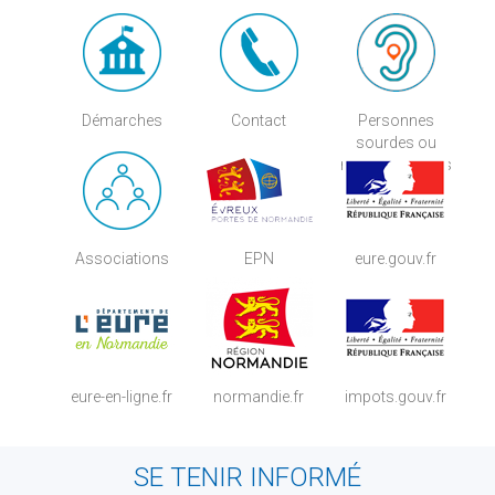
Démarches
Contact
Personnes
sourdes ou
malentendantes
Associations
EPN
eure.gouv.fr
eure-en-ligne.fr
normandie.fr
impots.gouv.fr
SE TENIR INFORMÉ