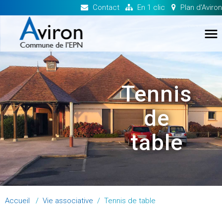
Contact
En 1 clic
Plan d'Aviron
TO
NA
Tennis
de
table
Accueil
/
Vie associative
/
Tennis de table